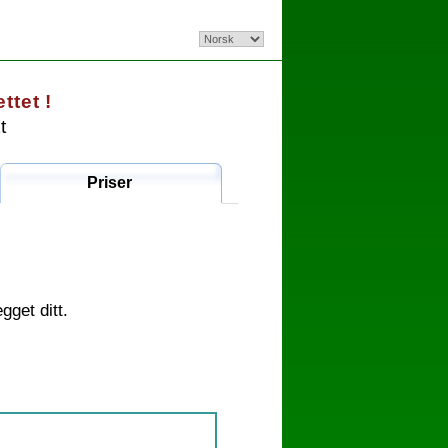
tet !
t
Priser
get ditt.