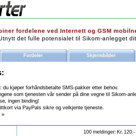
iner fordelene ved Internett og GSM mobilnet
Utnytt det fulle potensialet til Sikom-anlegget dit
Fordeler
Skjermbilder
s:
: du kjøper forhåndsbetalte SMS-pakker etter behov.
gene som tjenesten vår sender på dine vegne til Sikom-anleg
se, ingen binding!
ittkort via PayPals sikre og velkjente tjeneste.
 »
100 meldinger: Kr. 120.-