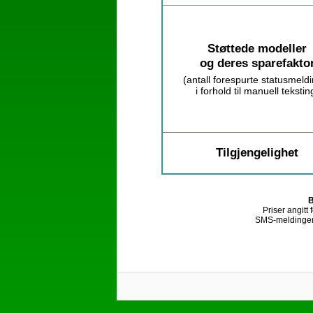
Støttede modeller
og deres sparefakto
(antall forespurte statusmeld
i forhold til manuell tekstin
Tilgjengelighet
B
Priser angitt
SMS-meldinger f