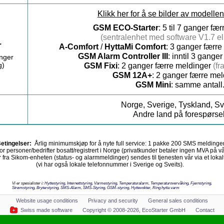
Klikk her for å se bilder av modellene
GSM ECO-Starter
: 5 til 7 ganger fæ
(sentralenhet med software V1.7 ell
r
A-Comfort
/
HyttaMi Comfort
: 3 ganger færr
GSM Alarm Controller III
: inntil 3 gange
inger
g)
GSM Fixi
: 2 ganger færre meldinger
(fr
GSM 12A+
: 2 ganger færre mel
GSM Mini
: samme antall
Norge, Sverige, Tyskland, Sv
Andre land på forespørsel
etingelser:
Årlig minimumskjøp for å nyte full service: 1 pakke 200 SMS meldinge
 for personer/bedrifter bosatt/registrert i Norge (privatkunder betaler ingen MVA på vå
ra Sikom-enheten (status- og alarmmeldinger) sendes til tjenesten vår via et lok
(vi har også lokale telefonnummer i Sverige og Sveits).
Vi er spesialister i:
Hyttestyring, Internettstyring, Varmestyring, Temperaturalarm, Temperaturovervåking, Fjernstyring,
Strømstyring, Bryterstyring, SMS-Alarm, SMS-Styring, GSM-styring, Hyttevokter, Ring hytta varm
Website usage conditions
Privacy and security
General sales conditions
Swiss made software
Copyright © 2008-2026, EcoStarter GmbH
Contact