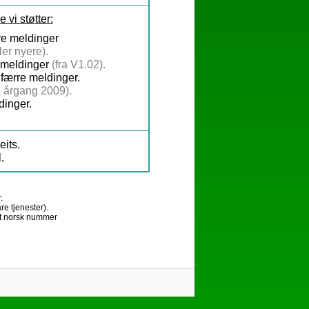
 vi støtter:
rre meldinger
er nyere).
e meldinger
(fra V1.02).
r færre meldinger.
a årgang 2009).
dinger.
.
eits.
.
r.
re tjenester).
alt norsk nummer